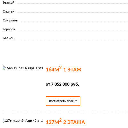
Этажей
Спален
Санузлов
Терасса
Балкон
2
164М
1 ЭТАЖ
от 7 052 000 руб.
посмотреть проект
2
127М
2 ЭТАЖА