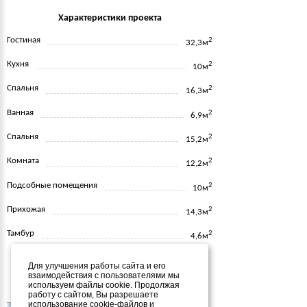
Характеристики проекта
Гостиная
2
32,3м
Кухня
2
10м
Спальня
2
16,3м
Ванная
2
6,9м
Спальня
2
15,2м
Комната
2
12,2м
Подсобные помещения
2
10м
Прихожая
2
14,3м
Тамбур
2
4,6м
Для улучшения работы сайта и его
взаимодействия с пользователями мы
Другие похожие проекты
используем файлы cookie. Продолжая
работу с сайтом, Вы разрешаете
использование cookie-файлов и