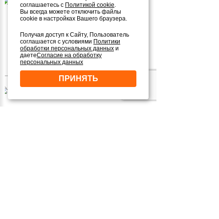
2
83М
1 ЭТАЖ
соглашаетесь с
Политикой cookie
.
Вы всегда можете отключить файлы
cookie в настройках Вашего браузера.
от 3 569 000 руб.
Получая доступ к Сайту, Пользователь
соглашается с условиями
Политики
обработки персональных данных
и
даете
Согласие на обработку
посмотреть проект
персональных данных
ПРИНЯТЬ
2
172М
2 ЭТАЖА
от 7 396 000 руб.
посмотреть проект
2
164М
1 ЭТАЖ
от 7 052 000 руб.