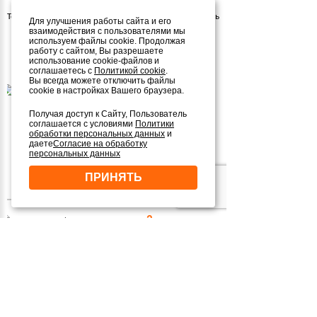
Терраса
есть
Для улучшения работы сайта и его
взаимодействия с пользователями мы
используем файлы cookie. Продолжая
работу с сайтом, Вы разрешаете
использование cookie-файлов и
Другие похожие проекты
соглашаетесь с
Политикой cookie
.
Вы всегда можете отключить файлы
2
cookie в настройках Вашего браузера.
164М
1 ЭТАЖ
Получая доступ к Сайту, Пользователь
соглашается с условиями
Политики
от 7 052 000 руб.
обработки персональных данных
и
даете
Согласие на обработку
персональных данных
посмотреть проект
ПРИНЯТЬ
2
172М
2 ЭТАЖА
от 7 396 000 руб.
посмотреть проект