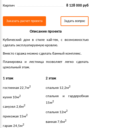
Кирпич
8 128 000 руб
Заказать расчет проекта
Задать вопрос
Описание проекта
Кубический дом в стиле хай-тек, с возможностью
сделать эксплуатируемую кровлю.
Вместо гаража можно сделать банный комплекс.
Планировка и лестница позволяет легко сделать
цокольный этаж.
1 этаж
2 этаж
2
2
гостинная 22,7м
спальня 12,2м
спальня и гардеробная
2
кухня 10м
2
15м
2
санузел 2,6м
2
спальня 12м
2
прихожая 15м
2
ванная 7,6м
2
гараж 24,5м